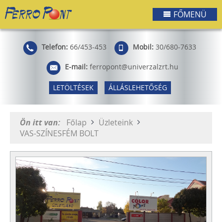
FŐMENÜ
Telefon:
66/453-453
Mobil:
30/680-7633
E-mail:
ferropont@univerzalzrt.hu
LETÖLTÉSEK
ÁLLÁSLEHETŐSÉG
Ön itt van:
Főlap
Üzleteink
VAS-SZÍNESFÉM BOLT