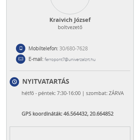
Kraivich József
boltvezető
Mobiltelefon:
30/680-7628
E-mail:
ferropont7@univerzalzrt.hu
NYITVATARTÁS
hétfő - péntek: 7:30-16:00 | szombat: ZÁRVA
GPS koordináták: 46.564432, 20.664852