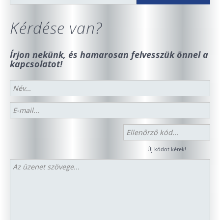
Kérdése van?
Írjon nekünk, és hamarosan felvesszük önnel a
kapcsolatot!
Új kódot kérek!