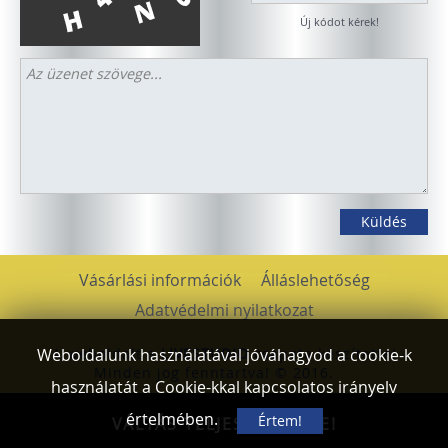
Új kódot kérek!
Vásárlási információk
Álláslehetőség
Adatvédelmi nyilatkozat
Weboldalunk használatával jóváhagyod a cookie-k
A weboldalt a
LIVESTUDIO
csapata készítette!
Minden jog fenntartva! © 2016.
használatát a Cookie-kkal kapcsolatos irányelv
értelmében.
Értem!
VÁLTÁS TELJES NÉZETRE!