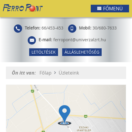
FŐMENÜ
Telefon:
66/453-453
Mobil:
30/680-7633
E-mail:
ferropont@univerzalzrt.hu
LETÖLTÉSEK
ÁLLÁSLEHETŐSÉG
Ön itt van:
Főlap
Üzleteink