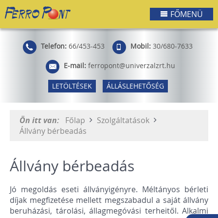
FŐMENÜ
Telefon:
66/453-453
Mobil:
30/680-7633
E-mail:
ferropont@univerzalzrt.hu
LETÖLTÉSEK
ÁLLÁSLEHETŐSÉG
Ön itt van:
Főlap
Szolgáltatások
Állvány bérbeadás
Állvány bérbeadás
Jó megoldás eseti állványigényre. Méltányos bérleti
díjak megfizetése mellett megszabadul a saját állvány
beruházási, tárolási, állagmegóvási terheitől. Alkalmi