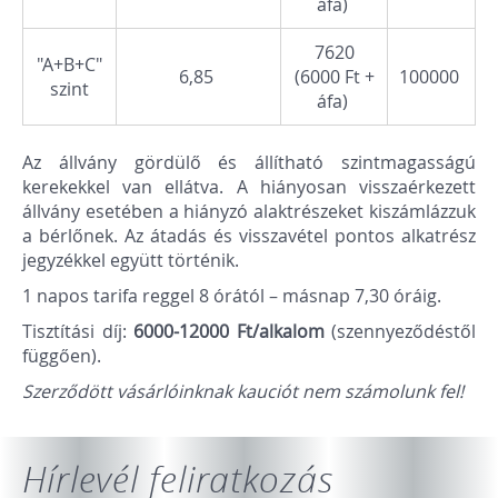
áfa)
7620
"A+B+C"
6,85
(6000 Ft +
100000
szint
áfa)
Az állvány gördülő és állítható szintmagasságú
kerekekkel van ellátva. A hiányosan visszaérkezett
állvány esetében a hiányzó alaktrészeket kiszámlázzuk
a bérlőnek. Az átadás és visszavétel pontos alkatrész
jegyzékkel együtt történik.
1 napos tarifa reggel 8 órától – másnap 7,30 óráig.
Tisztítási díj:
6000-12000 Ft/alkalom
(szennyeződéstől
függően).
Szerződött vásárlóinknak kauciót nem számolunk fel!
Hírlevél feliratkozás