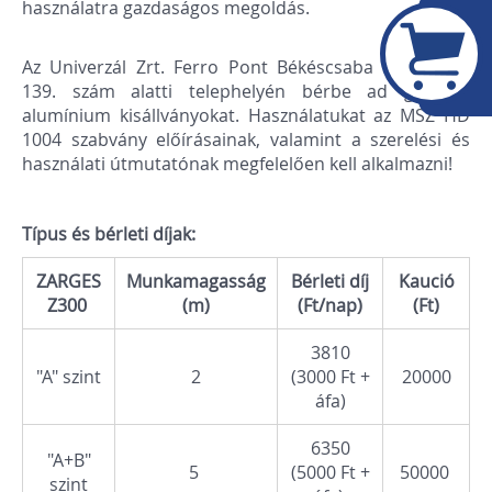
használatra gazdaságos megoldás.
Az Univerzál Zrt. Ferro Pont Békéscsaba Berényi u.
139. szám alatti telephelyén bérbe ad gördülő
alumínium kisállványokat. Használatukat az MSZ HD
1004 szabvány előírásainak, valamint a szerelési és
használati útmutatónak megfelelően kell alkalmazni!
Típus és bérleti díjak:
ZARGES
Munkamagasság
Bérleti díj
Kaució
Z300
(m)
(Ft/nap)
(Ft)
3810
"A" szint
2
(3000 Ft +
20000
áfa)
6350
"A+B"
5
(5000 Ft +
50000
szint