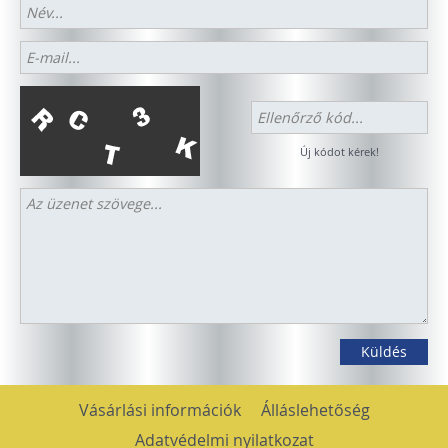
Új kódot kérek!
Vásárlási információk
Álláslehetőség
Adatvédelmi nyilatkozat