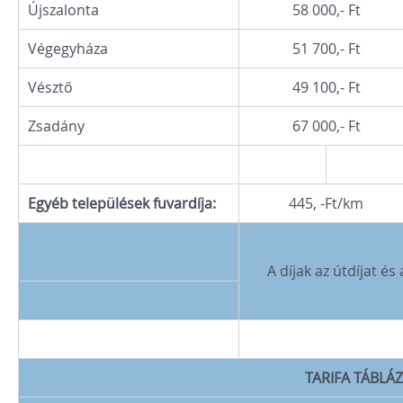
Újszalonta
58 000,- Ft
Végegyháza
51 700,- Ft
Vésztő
49 100,- Ft
Zsadány
67 000,- Ft
Egyéb települések fuvardíja:
445, -Ft/km
A díjak az útdíjat és
TARIFA TÁBLÁZ