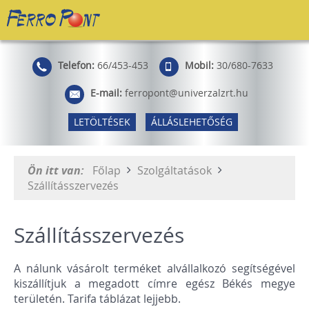
Telefon:
66/453-453
Mobil:
30/680-7633
E-mail:
ferropont@univerzalzrt.hu
LETÖLTÉSEK
ÁLLÁSLEHETŐSÉG
Ön itt van:
Főlap
Szolgáltatások
Szállításszervezés
Szállításszervezés
A nálunk vásárolt terméket alvállalkozó segítségével
kiszállítjuk a megadott címre egész Békés megye
területén. Tarifa táblázat lejjebb.