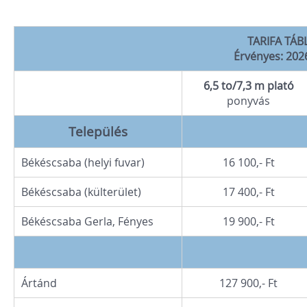
TARIFA TÁB
Érvényes: 2026
6,5 to/7,3 m plató
ponyvás
Település
Békéscsaba (helyi fuvar)
16 100,- Ft
Békéscsaba (külterület)
17 400,- Ft
Békéscsaba Gerla, Fényes
19 900,- Ft
Ártánd
127 900,- Ft