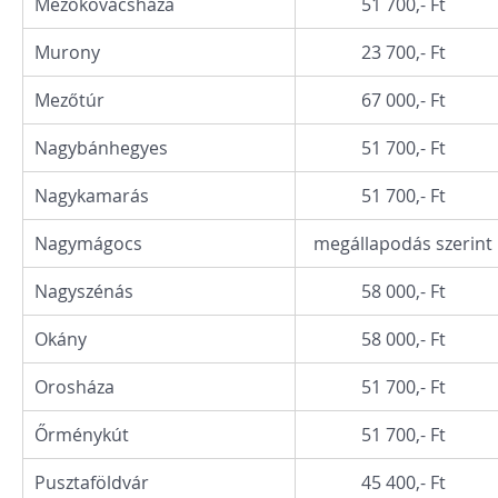
Mezőkovácsháza
51 700,- Ft
Murony
23 700,- Ft
Mezőtúr
67 000,- Ft
Nagybánhegyes
51 700,- Ft
Nagykamarás
51 700,- Ft
Nagymágocs
megállapodás szerint
Nagyszénás
58 000,- Ft
Okány
58 000,- Ft
Orosháza
51 700,- Ft
Őrménykút
51 700,- Ft
Pusztaföldvár
45 400,- Ft