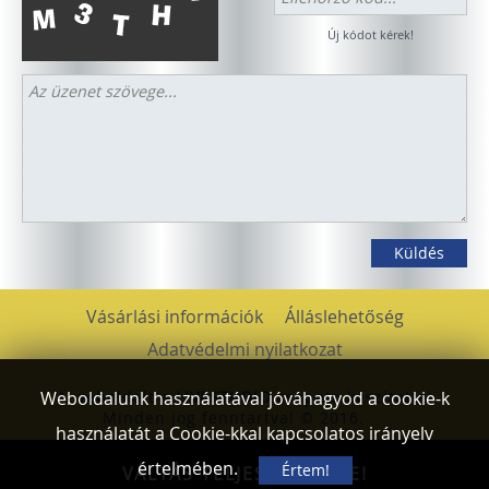
Új kódot kérek!
Vásárlási információk
Álláslehetőség
Adatvédelmi nyilatkozat
Weboldalunk használatával jóváhagyod a cookie-k
A weboldalt a
LIVESTUDIO
csapata készítette!
Minden jog fenntartva! © 2016.
használatát a Cookie-kkal kapcsolatos irányelv
értelmében.
Értem!
VÁLTÁS TELJES NÉZETRE!