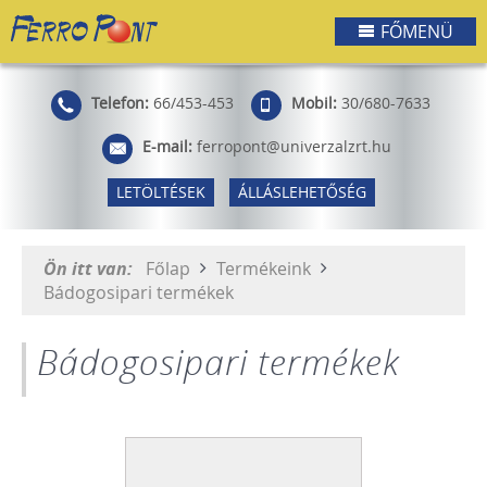
FŐMENÜ
Telefon:
66/453-453
Mobil:
30/680-7633
E-mail:
ferropont@univerzalzrt.hu
LETÖLTÉSEK
ÁLLÁSLEHETŐSÉG
Ön itt van:
Főlap
Termékeink
Bádogosipari termékek
Bádogosipari termékek