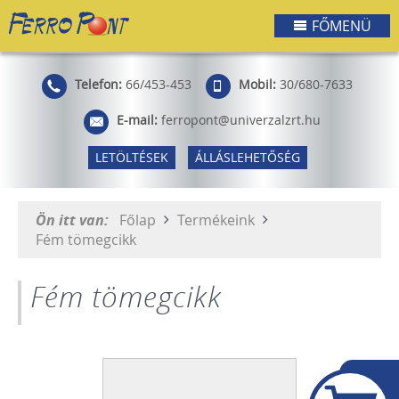
FŐMENÜ
Telefon:
66/453-453
Mobil:
30/680-7633
E-mail:
ferropont@univerzalzrt.hu
LETÖLTÉSEK
ÁLLÁSLEHETŐSÉG
Ön itt van:
Főlap
Termékeink
Fém tömegcikk
Fém tömegcikk