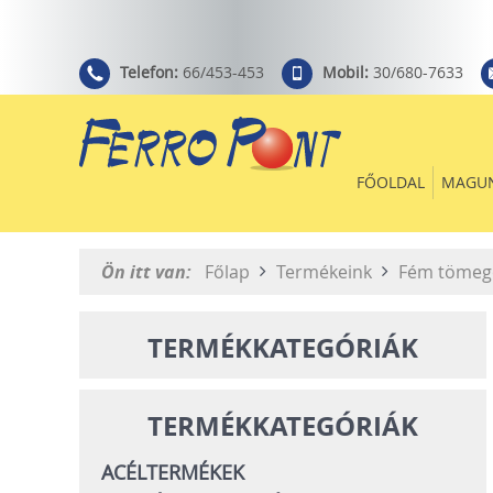
Telefon:
66/453-453
Mobil:
30/680-7633
FŐOLDAL
MAGU
Ön itt van:
Főlap
Termékeink
Fém tömeg
TERMÉKKATEGÓRIÁK
TERMÉKKATEGÓRIÁK
ACÉLTERMÉKEK