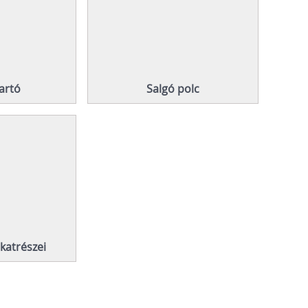
artó
Salgó polc
lkatrészei