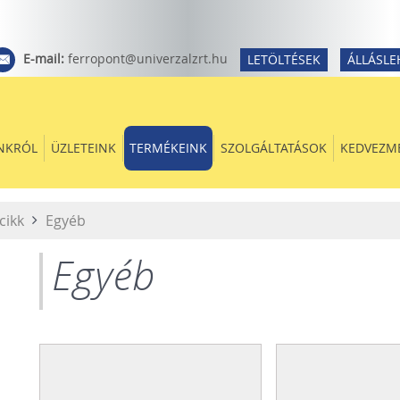
E-mail:
ferropont@univerzalzrt.hu
LETÖLTÉSEK
ÁLLÁSLE
NKRÓL
ÜZLETEINK
TERMÉKEINK
SZOLGÁLTATÁSOK
KEDVEZM
cikk
Egyéb
Egyéb