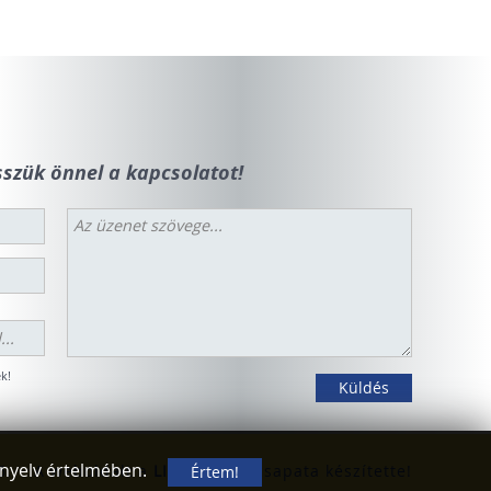
szük önnel a kapcsolatot!
k!
ányelv értelmében.
Értem!
6.
A weboldalt a
LIVESTUDIO
csapata készítette!