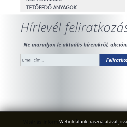
TETŐFEDŐ ANYAGOK
Hírlevél feliratkozá
Ne maradjon le aktuális híreinkről, akcióin
Weboldalunk használatával jóvá
Vásárlási információk
Álláslehetőség
Adatvéd