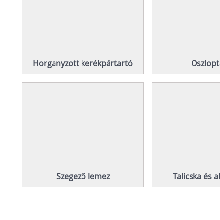
Horganyzott kerékpártartó
Oszlopt
Szegező lemez
Talicska és a