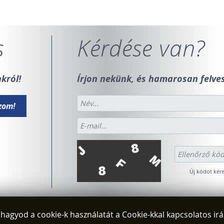
s
Kérdése van?
król!
Írjon nekünk, és hamarosan felves
Új kódot kére
hagyod a cookie-k használatát a Cookie-kkal kapcsolatos ir
elmi nyilatkozat
Minden jog fenntartva! © 201