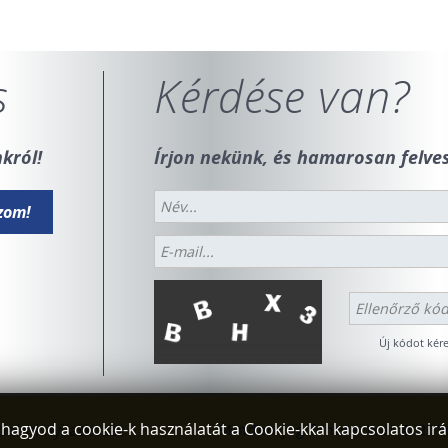
s
Kérdése van?
król!
Írjon nekünk, és hamarosan felves
Új kódot kére
hagyod a cookie-k használatát a Cookie-kkal kapcsolatos ir
elmi nyilatkozat
Minden jog fenntartva! © 201