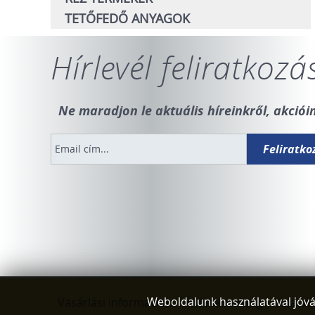
TETŐFEDŐ ANYAGOK
Hírlevél feliratkozá
Ne maradjon le aktuális híreinkről, akcióin
Weboldalunk használatával jóvá
Vásárlási információk
Álláslehetőség
Adatvéd