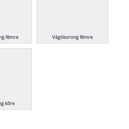
ong fémre
Vágókorong fémre
g kőre