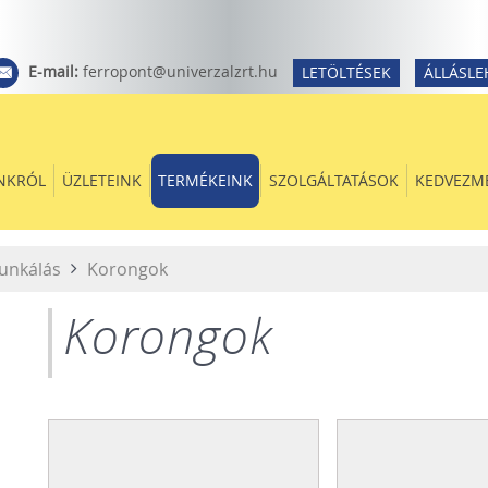
E-mail:
ferropont@univerzalzrt.hu
LETÖLTÉSEK
ÁLLÁSLE
NKRÓL
ÜZLETEINK
TERMÉKEINK
SZOLGÁLTATÁSOK
KEDVEZM
unkálás
Korongok
Korongok