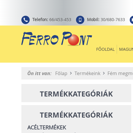
Telefon:
66/453-453
Mobil:
30/680-7633
FŐOLDAL
MAGU
Ön itt van:
Főlap
Termékeink
Fém megm
TERMÉKKATEGÓRIÁK
TERMÉKKATEGÓRIÁK
ACÉLTERMÉKEK