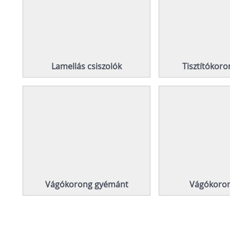
Lamellás csiszolók
Tisztítókor
Vágókorong gyémánt
Vágókoron