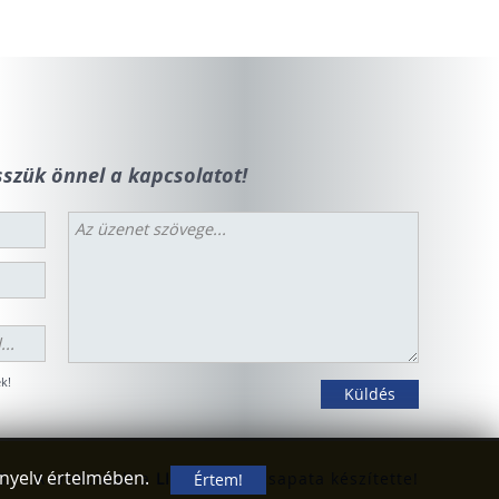
szük önnel a kapcsolatot!
k!
ányelv értelmében.
Értem!
6.
A weboldalt a
LIVESTUDIO
csapata készítette!