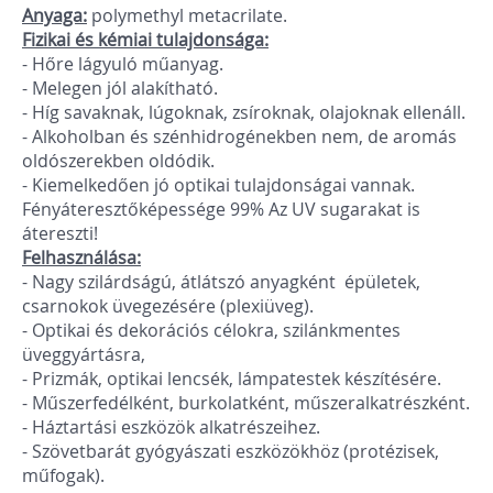
Anyaga:
polymethyl metacrilate.
Fizikai és kémiai tulajdonsága:
- Hőre lágyuló műanyag.
- Melegen jól alakítható.
- Híg savaknak, lúgoknak, zsíroknak, olajoknak ellenáll.
- Alkoholban és szénhidrogénekben nem, de aromás
oldószerekben oldódik.
- Kiemelkedően jó optikai tulajdonságai vannak.
Fényáteresztőképessége 99% Az UV sugarakat is
átereszti!
Felhasználása:
- Nagy szilárdságú, átlátszó anyagként épületek,
csarnokok üvegezésére (plexiüveg).
- Optikai és dekorációs célokra, szilánkmentes
üveggyártásra,
- Prizmák, optikai lencsék, lámpatestek készítésére.
- Műszerfedélként, burkolatként, műszeralkatrészként.
- Háztartási eszközök alkatrészeihez.
- Szövetbarát gyógyászati eszközökhöz (protézisek,
műfogak).