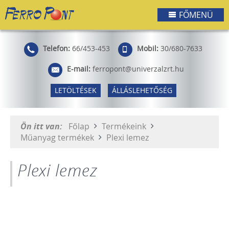
FŐMENÜ
Telefon:
66/453-453
Mobil:
30/680-7633
E-mail:
ferropont@univerzalzrt.hu
LETÖLTÉSEK
ÁLLÁSLEHETŐSÉG
Ön itt van:
Főlap
Termékeink
Műanyag termékek
Plexi lemez
Plexi lemez