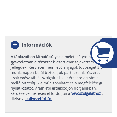
Információk
A táblázatban látható súlyok elméleti súlyok a
gyakorlatban eltérhetnek
, ezért csak tájékoztató
jellegűek. Készleten nem lévő anyagok többségét 3-5
munkanapon belül biztosítjuk partnereink részére.
Csak egész táblát szolgálunk ki. Kérésére a számla
mellé biztosítjuk a műbizonylatot és a megfelelőségi
nyilatkozatot. Árainkról érdeklődjön boltjainkban,
kérdéseivel, kéréseivel forduljon a
vevőszolgálathoz
,
illetve a
boltvezetőkhöz
.