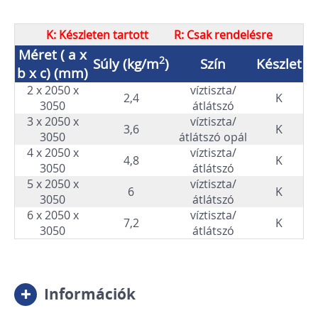
K: Készleten tartott R: Csak rendelésre
Méret ( a x
2
Súly (kg/m
)
Szín
Készlet
b x c) (mm)
2 x 2050 x
víztiszta/
2,4
K
3050
átlátszó
3 x 2050 x
víztiszta/
3,6
K
3050
átlátszó opál
4 x 2050 x
víztiszta/
4,8
K
3050
átlátszó
5 x 2050 x
víztiszta/
6
K
3050
átlátszó
6 x 2050 x
víztiszta/
7,2
K
3050
átlátszó
Információk