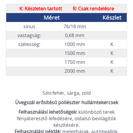
K: Készleten tartott R: Csak rendelésre
Méret
Készlet
sinus
76/18 mm
vastagság:
0,68 mm
szélesség:
1000 mm
K
1500 mm
K
1750 mm
K
2000 mm
K
Szín:fehér, sárga, zöld
Üvegszál erősítésű poliészter hullámtekercsek
Felhasználási lehetőségek:
különböző terek
fényáteresztő lefedésére, oldalsó bevilágítók
készítésére.
Felhasználási példák:
melegházak, autóbeállók,