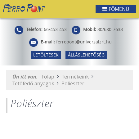
FŐMENÜ
Telefon:
66/453-453
Mobil:
30/680-7633
E-mail:
ferropont@univerzalzrt.hu
LETÖLTÉSEK
ÁLLÁSLEHETŐSÉG
Ön itt van:
Főlap
Termékeink
Tetőfedő anyagok
Poliészter
Poliészter