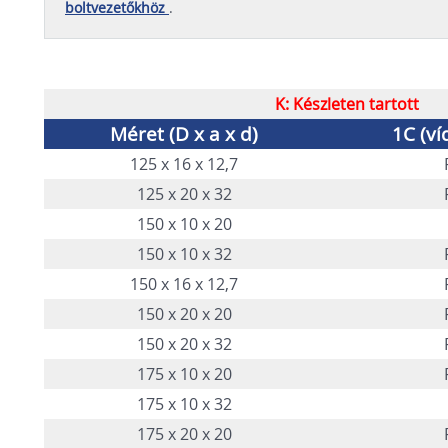
boltvezetőkhöz
.
K: Készleten tartott 
Méret (D x a x d)
1C (ví
125 x 16 x 12,7
125 x 20 x 32
150 x 10 x 20
150 x 10 x 32
150 x 16 x 12,7
150 x 20 x 20
150 x 20 x 32
175 x 10 x 20
175 x 10 x 32
175 x 20 x 20