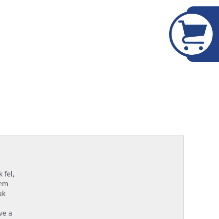
 fel,
nem
uk
tve a