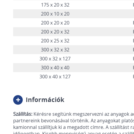
175 x 20 x 32
200 x 10 x 20
200 x 20 x 20
200 x 20 x 32
200 x 25 x 32
300 x 32 x 32
300 x 32 x 127
300 x 40 x 40
300 x 40 x 127
Információk
Szállítás:
Kérésre segítünk megszervezni az anyagok adot
partnereink bevonásával történik. Az anyagokat platós
kamionnal szállítjuk ki a megadott címre. A szállítást r
időpontban. Kisebb mennyiségű anyag esetén a szállítás