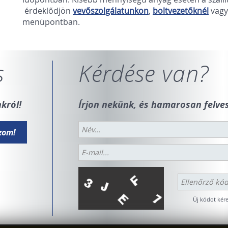
érdeklődjön
vevőszolgálatunkon
,
boltvezet
őknél
vagy
menüpontban.
s
Kérdése van?
król!
Írjon nekünk, és hamarosan felves
Új kódot kére