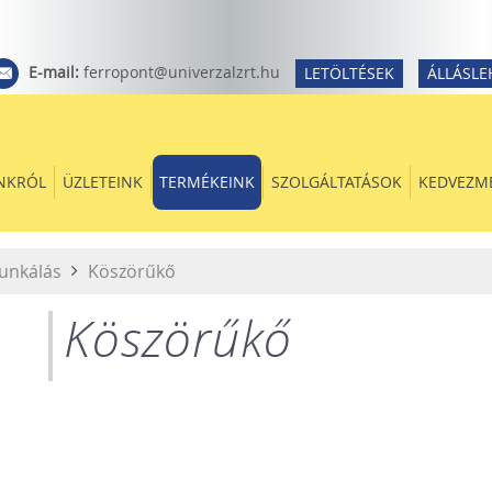
E-mail:
ferropont@univerzalzrt.hu
LETÖLTÉSEK
ÁLLÁSLE
NKRÓL
ÜZLETEINK
TERMÉKEINK
SZOLGÁLTATÁSOK
KEDVEZM
unkálás
Köszörűkő
Köszörűkő