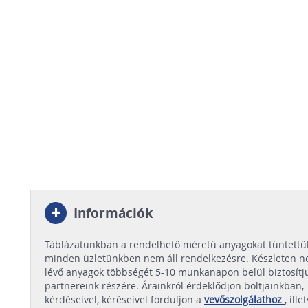
Információk
Táblázatunkban a rendelhető méretű anyagokat tüntettük
minden üzletünkben nem áll rendelkezésre. Készleten 
lévő anyagok többségét 5-10 munkanapon belül biztosítj
partnereink részére. Árainkról érdeklődjön boltjainkban,
kérdéseivel, kéréseivel forduljon a
vevőszolgálathoz
, ille