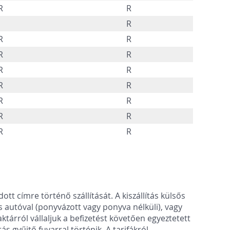
R
R
R
R
R
R
R
R
R
R
R
R
R
R
R
R
R
t címre történő szállítását. A kiszállítás külsős
 autóval (ponyvázott vagy ponyva nélküli), vagy
aktárról vállaljuk a befizetést követően egyeztetett
 gyűjtő fuvarral történik. A tarifákról