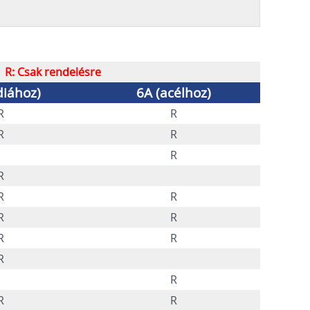
R: Csak rendelésre
diához)
6A (acélhoz)
R
R
R
R
R
R
R
R
R
R
R
R
R
R
R
R