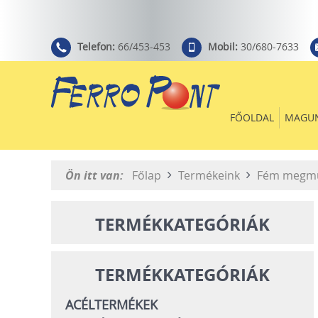
Telefon:
66/453-453
Mobil:
30/680-7633
FŐOLDAL
MAGU
Ön itt van:
Főlap
Termékeink
Fém megm
TERMÉKKATEGÓRIÁK
TERMÉKKATEGÓRIÁK
ACÉLTERMÉKEK