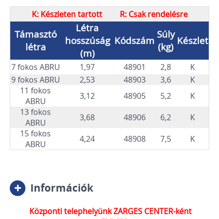
K: Készleten tartott R: Csak rendelésre
Létra
Támasztó
Súly
hosszúság
Kódszám
Készlet
létra
(kg)
(m)
7 fokos ABRU
1,97
48901
2,8
K
9 fokos ABRU
2,53
48903
3,6
K
11 fokos
3,12
48905
5,2
K
ABRU
13 fokos
3,68
48906
6,2
K
ABRU
15 fokos
4,24
48908
7,5
K
ABRU
Információk
Központi telephelyünk ZARGES CENTER-ként