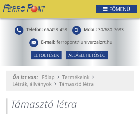
FŐMENÜ
Telefon:
66/453-453
Mobil:
30/680-7633
E-mail:
ferropont@univerzalzrt.hu
LETÖLTÉSEK
ÁLLÁSLEHETŐSÉG
Ön itt van:
Főlap
Termékeink
Létrák, állványok
Támasztó létra
Támasztó létra